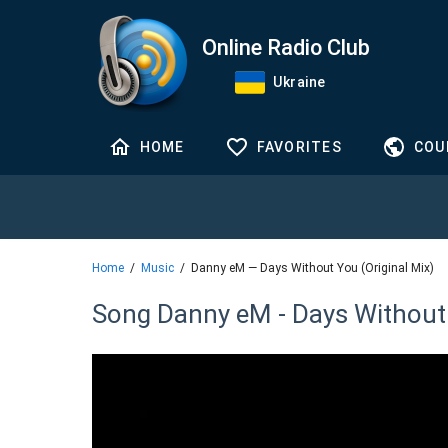
Online Radio Club
Ukraine
HOME
FAVORITES
COU
Home
Music
Danny eM — Days Without You (Original Mix)
Song Danny eM - Days Without 