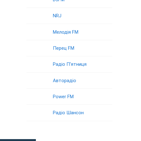
NRJ
Мелодія FM
Перец FM
Радіо П‘ятниця
Авторадіо
Power FM
Радіо Шансон