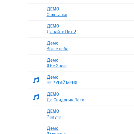
ДЕМО
Солнышко
ДЕМО
Давайте Петь!
Демо
Выше неба
Демо
Я Не Знаю
Демо
НЕ РУГАЙ МЕНЯ
ДЕМО
До Свидания Лето
ДЕМО
Радуга
Демо