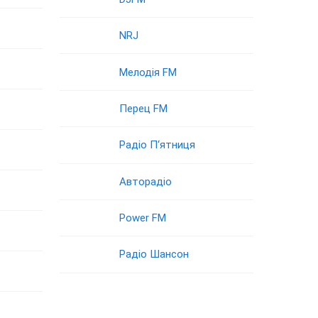
NRJ
Мелодія FM
Перец FM
Радіо П‘ятниця
Авторадіо
Power FM
Радіо Шансон