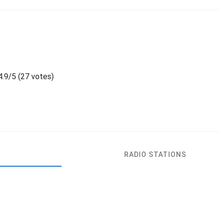
т
4.9
/
5
(
27 votes)
RADIO STATIONS