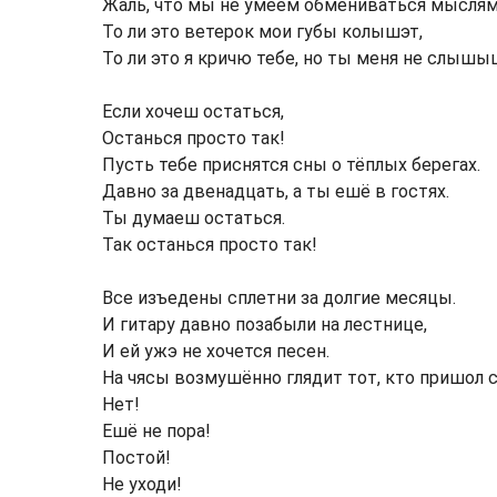
Жаль, что мы не умеем обмениваться мыслям
То ли это ветерок мои губы колышэт,
То ли это я кричю тебе, но ты меня не слышы
Если хочеш остаться,
Останься просто так!
Пусть тебе приснятся сны о тёплых берегах.
Давно за двенадцать, а ты ешё в гостях.
Ты думаеш остаться.
Так останься просто так!
Все изъедены сплетни за долгие месяцы.
И гитару давно позабыли на лестнице,
И ей ужэ не хочется песен.
На чясы возмушённо глядит тот, кто пришол с
Нет!
Ешё не пора!
Постой!
Не уходи!