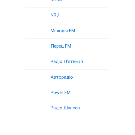
NRJ
Мелодія FM
Перец FM
Радіо П‘ятниця
Авторадіо
Power FM
Радіо Шансон