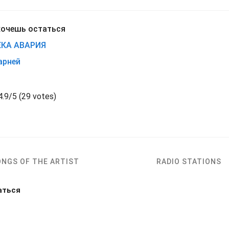
хочешь остаться
КА АВАРИЯ
арней
4.9
/
5
(
29 votes)
ONGS OF THE ARTIST
RADIO STATIONS
аться