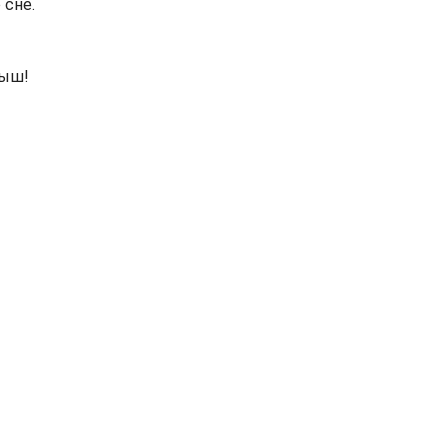
 сне.
шыш!