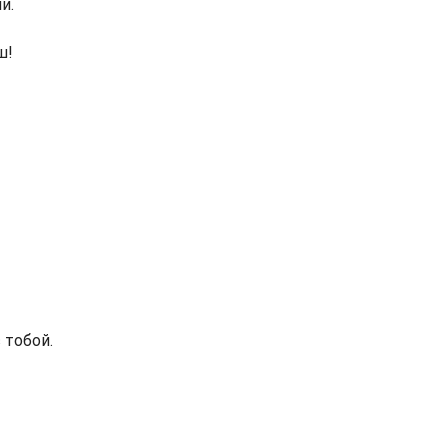
и.
ш!
 тобой.