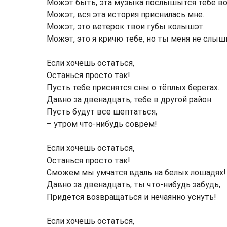
Можэт быть, эта музыка послышытся тебе во
Можэт, вся эта история приснилась мне.
Можэт, это ветерок твои губы колышэт.
Можэт, это я кричю тебе, но ты меня не слы
Если хочешь остаться,
Останься просто так!
Пусть тебе приснятся сны о тёплых берегах.
Давно за двенадцать, тебе в другой район.
Пусть будут все шептаться,
– утром что-нибудь соврём!
Если хочешь остаться,
Останься просто так!
Сможем мы умчатся вдаль на белых лошадях!
Давно за двенадцать, ты что-нибудь забудь,
Придётся возвращаться и нечаянно уснуть!
Если хочешь остаться,