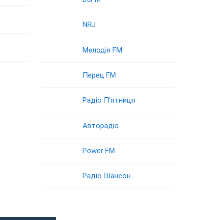
NRJ
Мелодія FM
Перец FM
Радіо П‘ятниця
Авторадіо
Power FM
Радіо Шансон