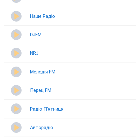
Наше Радіо
DJFM
NRJ
Мелодія FM
Перец FM
Радіо П‘ятниця
Авторадіо