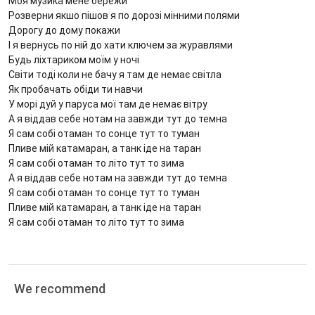
Моя музика мене бережи
Розверни якшо пішов я по дорозі мінними полями
Дорогу до дому покажи
І я вернусь по ній до хати ключем за журавлями
Будь ліхтариком моїм у ночі
Світи тоді коли не бачу я там де немає світла
Як пробачать обіди ти навчи
У морі дуй у паруса мої там де немає вітру
А я віддав себе нотам на завжди тут до темна
Я сам собі отаман то сонце тут то туман
Пливе мій катамаран, а танк іде на таран
Я сам собі отаман то літо тут то зима
А я віддав себе нотам на завжди тут до темна
Я сам собі отаман то сонце тут то туман
Пливе мій катамаран, а танк іде на таран
Я сам собі отаман то літо тут то зима
We recommend