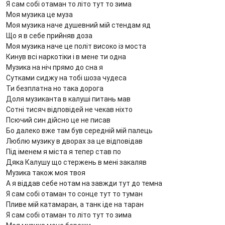
Я сам собі отаман то літо тут то зима
Моя музика це муза
Моя музика наче душевний мій стендам яд
Що я в себе прийняв доза
Моя музика наче це політ високо із моста
Кинув всі наркотіки і в мене ти одна
Музика на ніч прямо до сна я
Сутками сиджу на тобі шоза чудеса
Ти безплатна но така дорога
Доля музиканта в калуші питань мав
Сотні тисяч відповідей не чекав ніхто
Псючий син дійсно це не писав
Бо далеко вже там був середній мій палець
Люблю музику в дворах за це відповідав
Під іменем я міста я тепер став по
Дяка Калушу що стержень в мені закаляв
Музика також моя твоя
А я віддав себе нотам на завжди тут до темна
Я сам собі отаман то сонце тут то туман
Пливе мій катамаран, а танк іде на таран
Я сам собі отаман то літо тут то зима