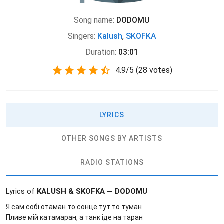
Song name:
DODOMU
Singers:
Kalush
,
SKOFKA
Duration:
03:01
4.9
/
5
(
28 votes)
LYRICS
OTHER SONGS BY ARTISTS
RADIO STATIONS
Lyrics of
KALUSH & SKOFKA — DODOMU
Я сам собі отаман то сонце тут то туман
Пливе мій катамаран, а танк іде на таран