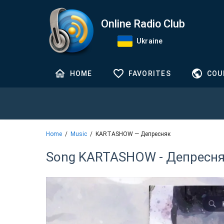
Online Radio Club
Ukraine
HOME
FAVORITES
COU
Home
Music
KARTASHOW — Депресняк
Song KARTASHOW - Депресн