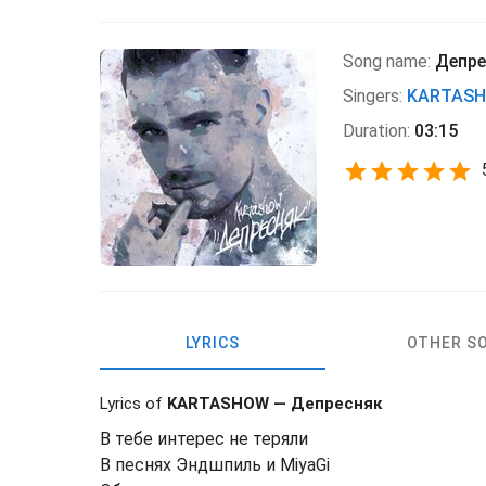
Song name:
Депре
Singers:
KARTAS
Duration:
03:15
LYRICS
OTHER S
Lyrics of
KARTASHOW — Депресняк
В тебе интерес не теряли
В песнях Эндшпиль и MiyaGi