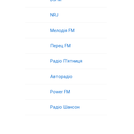
NRJ
Мелодія FM
Перец FM
Радіо П‘ятниця
Авторадіо
Power FM
Радіо Шансон