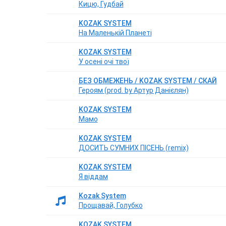
Кицю, Гудбай
KOZAK SYSTEM
На Маленькій Планеті
KOZAK SYSTEM
У осені очі твої
БЕЗ ОБМЕЖЕНЬ / KOZAK SYSTEM / СКАЙ
Героям (prod. by Артур Данієлян)
KOZAK SYSTEM
Мамо
KOZAK SYSTEM
ДОСИТЬ СУМНИХ ПІСЕНЬ (remix)
KOZAK SYSTEM
Я віддам
Kozak System
Прощавай, Голубко
KOZAK SYSTEM