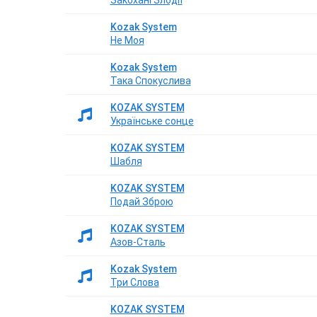
Закохані Злодії
Kozak System
Не Моя
Kozak System
Така Спокуслива
KOZAK SYSTEM
Українське сонце
KOZAK SYSTEM
Шабля
KOZAK SYSTEM
Подай Зброю
KOZAK SYSTEM
Азов-Сталь
Kozak System
Три Слова
KOZAK SYSTEM