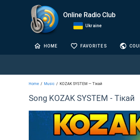
Online Radio Club
Ukraine
HOME
FAVORITES
COU
Home
Music
KOZAK SYSTEM — Тікай
Song KOZAK SYSTEM - Тікай