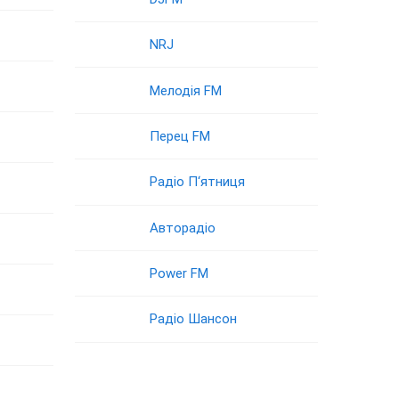
NRJ
Мелодія FM
Перец FM
Радіо П‘ятниця
Авторадіо
Power FM
Радіо Шансон