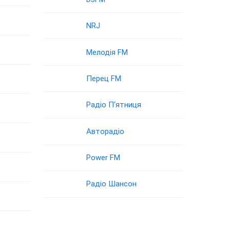
NRJ
Мелодія FM
Перец FM
Радіо П‘ятниця
Авторадіо
Power FM
Радіо Шансон