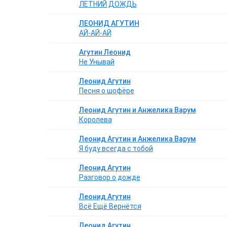
ЛЕТНИЙ ДОЖДЬ
ЛЕОНИД АГУТИН
АЙ-АЙ-АЙ
Агутин Леонид
Не Унывай
Леонид Агутин
Песня о шофёре
Леонид Агутин и Анжелика Варум
Королева
Леонид Агутин и Анжелика Варум
Я буду всегда с тобой
Леонид Агутин
Разговор о дожде
Леонид Агутин
Всё Ещё Вернётся
Леонид Агутин