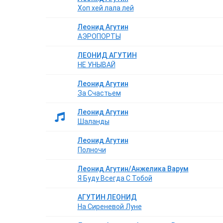
Хоп хей лала лей
Леонид Агутин
АЭРОПОРТЫ
ЛЕОНИД АГУТИН
НЕ УНЫВАЙ
Леонид Агутин
За Счастьем
Леонид Агутин
Шаланды
Леонид Агутин
Полночи
Леонид Агутин/Анжелика Варум
Я Буду Всегда С Тобой
АГУТИН ЛЕОНИД
На Сиреневой Луне