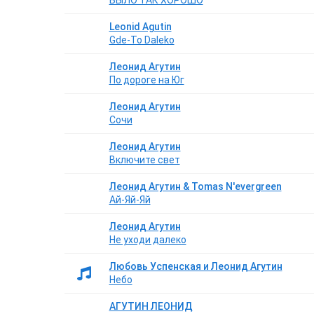
БЫЛО ТАК ХОРОШО
Leonid Agutin
Gde-To Daleko
Леонид Агутин
По дороге на Юг
Леонид Агутин
Сочи
Леонид Агутин
Включите свет
Леонид Агутин & Tomas N'evergreen
Ай-Яй-Яй
Леонид Агутин
Не уходи далеко
Любовь Успенская и Леонид Агутин
Небо
АГУТИН ЛЕОНИД