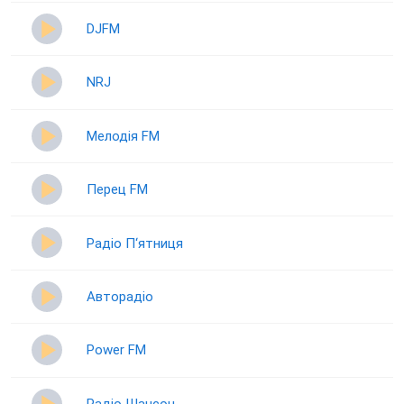
DJFM
NRJ
Мелодія FM
Перец FM
Радіо П‘ятниця
Авторадіо
Power FM
Радіо Шансон