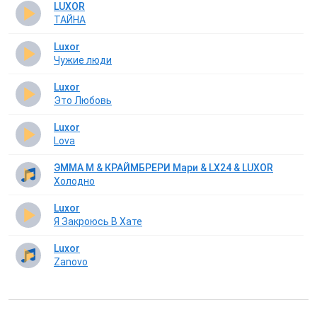
LUXOR
ТАЙНА
Luxor
Чужие люди
Luxor
Это Любовь
Luxor
Lova
ЭММА М & КРАЙМБРЕРИ Мари & LX24 & LUXOR
Холодно
Luxor
Я Закроюсь В Хате
Luxor
Zanovo