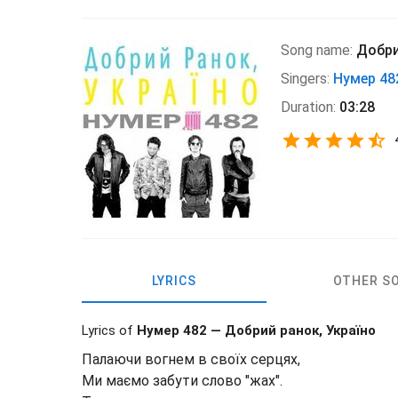
Song name:
Добри
Singers:
Нумер 48
Duration:
03:28
LYRICS
OTHER S
Lyrics of
Нумер 482 — Добрий ранок, Україно
Палаючи вогнем в своїх серцях,
Ми маємо забути слово "жах".