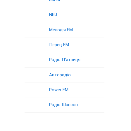
NRJ
Мелодія FM
Перец FM
Радіо П‘ятниця
Авторадіо
Power FM
Радіо Шансон