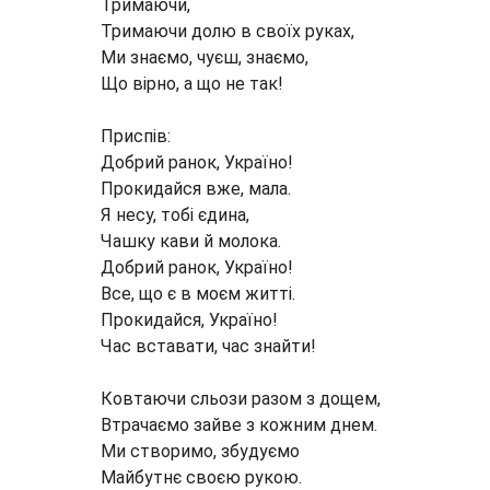
Тримаючи,
Тримаючи долю в своїх руках,
Ми знаємо, чуєш, знаємо,
Що вірно, а що не так!
Приспів:
Добрий ранок, Україно!
Прокидайся вже, мала.
Я несу, тобі єдина,
Чашку кави й молока.
Добрий ранок, Україно!
Все, що є в моєм житті.
Прокидайся, Україно!
Час вставати, час знайти!
Ковтаючи сльози разом з дощем,
Втрачаємо зайве з кожним днем.
Ми створимо, збудуємо
Майбутнє своєю рукою.