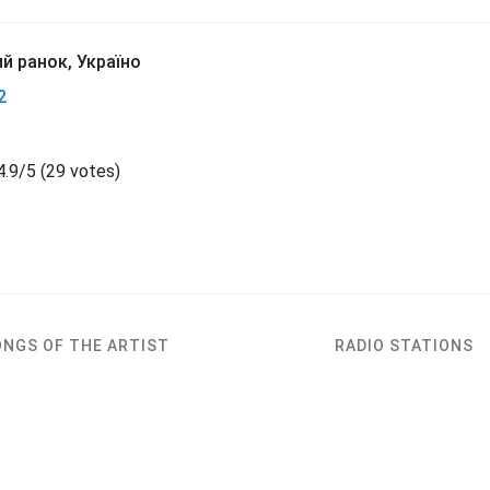
й ранок, Україно
2
4.9
/
5
(
29 votes)
ONGS OF THE ARTIST
RADIO STATIONS