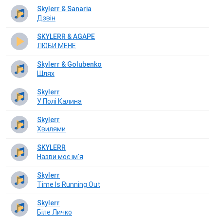
Skylerr & Sanaria
Дзвін
SKYLERR & AGAPE
ЛЮБИ МЕНЕ
Skylerr & Golubenko
Шлях
Skylerr
У Полі Калина
Skylerr
Хвилями
SKYLERR
Назви моє ім'я
Skylerr
Time Is Running Out
Skylerr
Біле Личко