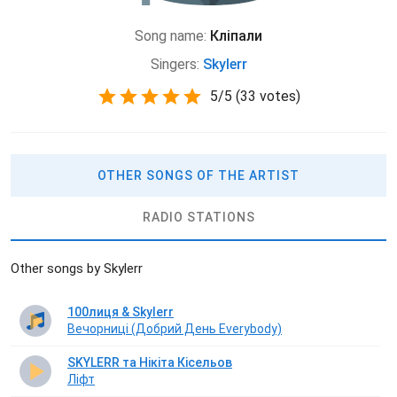
Song name:
Кліпали
Singers:
Skylerr
5
/
5
(
33 votes)
OTHER SONGS OF THE ARTIST
RADIO STATIONS
Other songs by Skylerr
100лиця & Skylerr
Вечорниці (Добрий День Everybody)
SKYLERR та Нікіта Кісельов
Ліфт