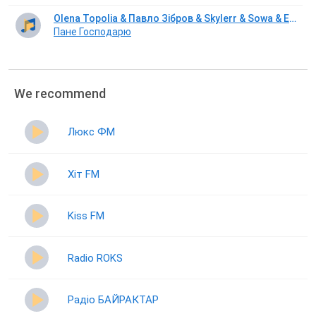
Olena Topolia & Павло Зібров & Skylerr & Sowa & Enleo
Пане Господарю
We recommend
Люкс ФМ
Хіт FM
Kiss FM
Radio ROKS
Радіо БАЙРАКТАР