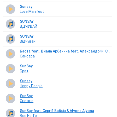
Sunsay
Love Manifest
SUNSAY
ВДЧУВАЙ
SUNSAY
Вiдчувай
Баста feat. Диана Арбенина feat. Александр Ф. Скляр feat. Sunsay
Сансара
SunSay
Брат
Sunsay
Happy People
SunSay
Снежно
SunSay feat. Сергій Бабкін & Alyona Alyona
Все Не То