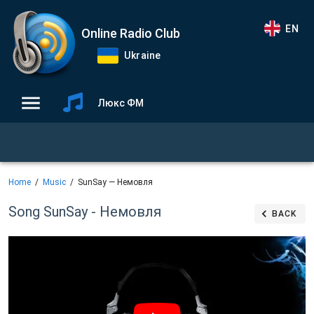
EN
Online Radio Club
Ukraine
Люкс ФМ
Home
Music
SunSay — Немовля
Song SunSay - Немовля
BACK