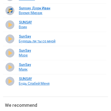
Sunsay, Дорн Иван
Время-Мираж
SUNSAY
Воин
SunSay
Будешь ли ты со мной
SunSay
Море
SunSay
Маяк
SUNSAY
Будь Слабей Меня
We recommend