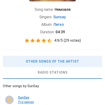
Song name:
Немовля
Singers:
Sunsay
Album:
Легко
Duration:
04:39
4.9
/
5
(
29 votes)
OTHER SONGS OF THE ARTIST
RADIO STATIONS
Other songs by SunSay
SunSay
Усе минає