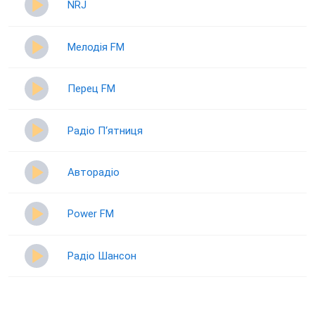
NRJ
Мелодія FM
Перец FM
Радіо П‘ятниця
Авторадіо
Power FM
Радіо Шансон