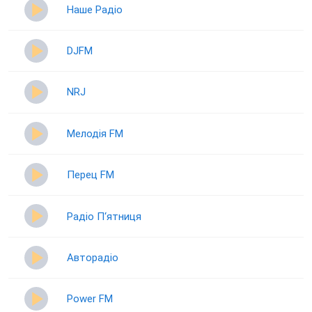
Наше Радіо
DJFM
NRJ
Мелодія FM
Перец FM
Радіо П‘ятниця
Авторадіо
Power FM