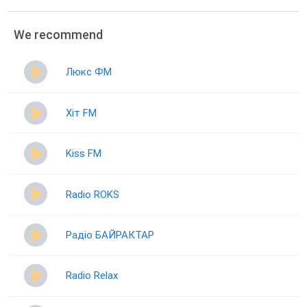
We recommend
Люкс ФМ
Хіт FM
Kiss FM
Radio ROKS
Радіо БАЙРАКТАР
Radio Relax