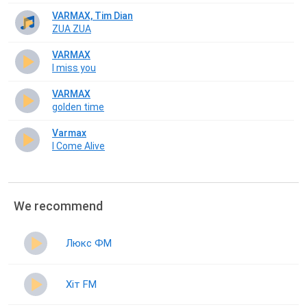
​​​​​​​VARMAX, Tim Dian
ZUA ZUA
VARMAX
I miss you
VARMAX
golden time
Varmax
I Come Alive
We recommend
Люкс ФМ
Хіт FM