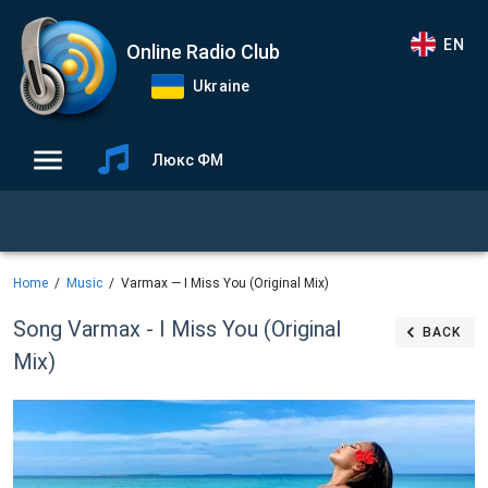
EN
Online Radio Club
Ukraine
Люкс ФМ
Home
Music
Varmax — I Miss You (Original Mix)
Song Varmax - I Miss You (Original
BACK
Mix)