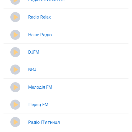
Radio Relax
Наше Радіо
DJFM
NRJ
Мелодія FM
Перец FM
Радіо П‘ятниця