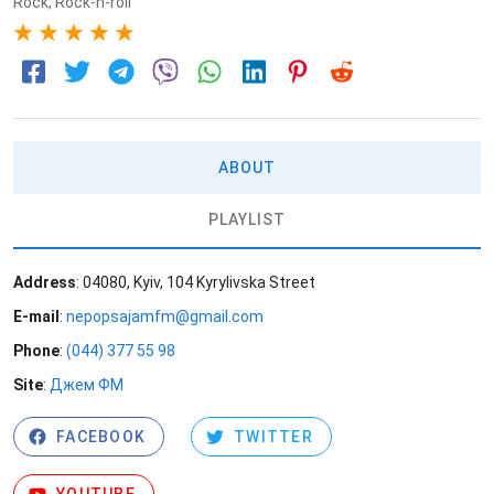
Rock
,
Rock-n-roll
5
ABOUT
PLAYLIST
Address
: 04080, Kyiv, 104 Kyrylivska Street
E-mail
:
nepopsajamfm@gmail.com
Phone
:
(044) 377 55 98
Site
:
Джем ФМ
FACEBOOK
TWITTER