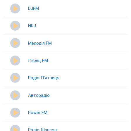
DJFM
NRJ
Мелодія FM
Перец FM
Радіо П‘ятниця
Авторадіо
Power FM
Радіо Шансон