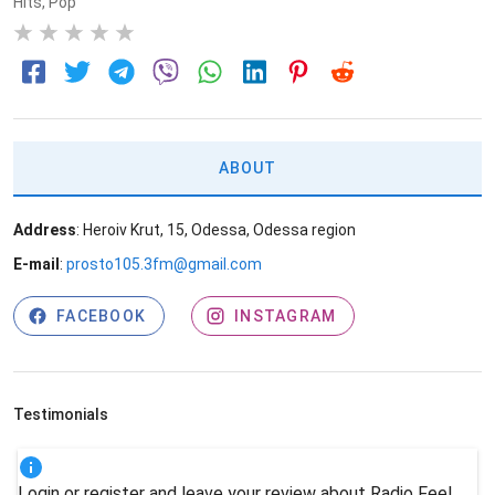
Hits
,
Pop
0
ABOUT
Address
: Heroiv Krut, 15, Odessa, Odessa region
E-mail
:
prosto105.3fm@gmail.com
FACEBOOK
INSTAGRAM
Testimonials
Login or register and leave your review about Radio Feel