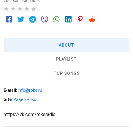
70s
,
80s
,
90s
,
Rock
0
ABOUT
PLAYLIST
TOP SONGS
E-mail
:
info@roks.ru
Site
:
Радио Рокс
https://vk.com/roksradio