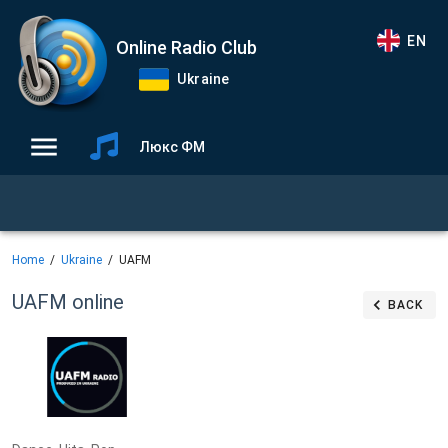
EN
Online Radio Club
Ukraine
Люкс ФМ
Home
Ukraine
UAFM
UAFM
online
BACK