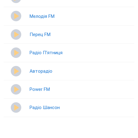
Мелодія FM
Перец FM
Радіо П‘ятниця
Авторадіо
Power FM
Радіо Шансон