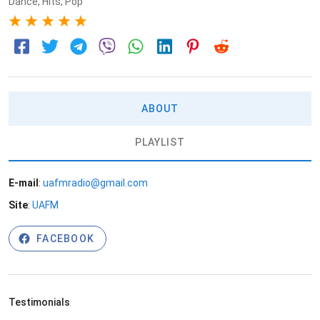
Dance
,
Hits
,
Pop
5
ABOUT
PLAYLIST
E-mail
:
uafmradio@gmail.com
Site
:
UAFM
FACEBOOK
Testimonials