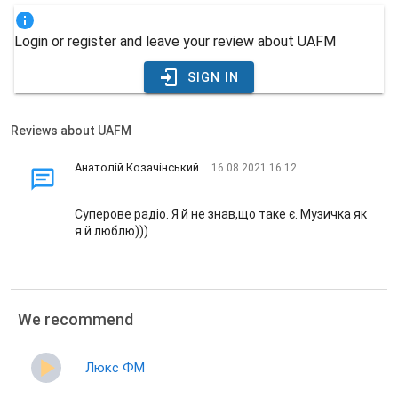
Login or register and leave your review about UAFM
SIGN IN
Reviews about UAFM
Анатолій Козачінський
16.08.2021 16:12
Суперове радіо. Я й не знав,що таке є. Музичка як
я й люблю)))
We recommend
Люкс ФМ