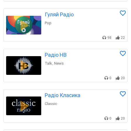
Гуляй Радіо
Pop
98
22
Радіо НВ
Talk
News
,
0
20
Радіо Класика
Classic
0
20