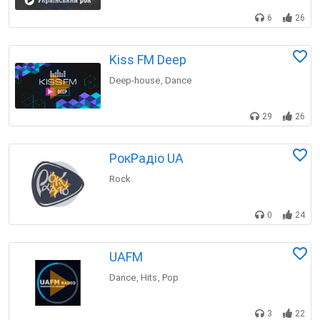
6
26
Kiss FM Deep
Deep-house
Dance
,
29
26
РокРадіо UA
Rock
0
24
UAFM
Dance
Hits
Pop
,
,
3
22