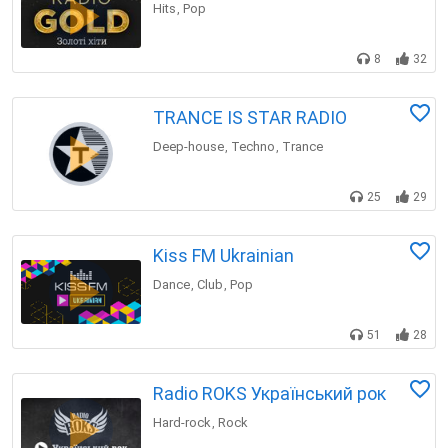
Hits
Pop
,
8
32
TRANCE IS STAR RADIO
Deep-house
Techno
Trance
,
,
25
29
Kiss FM Ukrainian
Dance
Club
Pop
,
,
51
28
Radio ROKS Український рок
Hard-rock
Rock
,