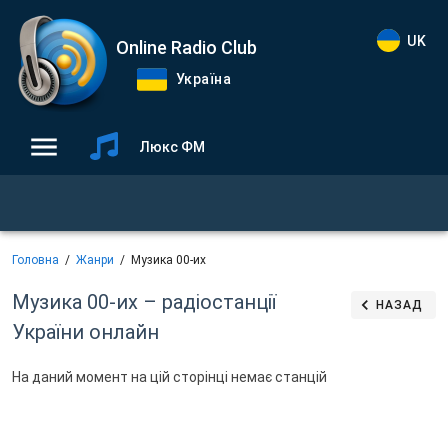
UK
Online Radio Club
Україна
Люкс ФМ
Головна
Жанри
Музика 00-их
Музика 00-их – радіостанції
НАЗАД
України онлайн
На даний момент на цій сторінці немає станцій