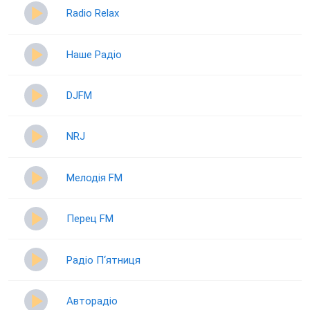
Radio Relax
Наше Радіо
DJFM
NRJ
Мелодія FM
Перец FM
Радіо П‘ятниця
Авторадіо