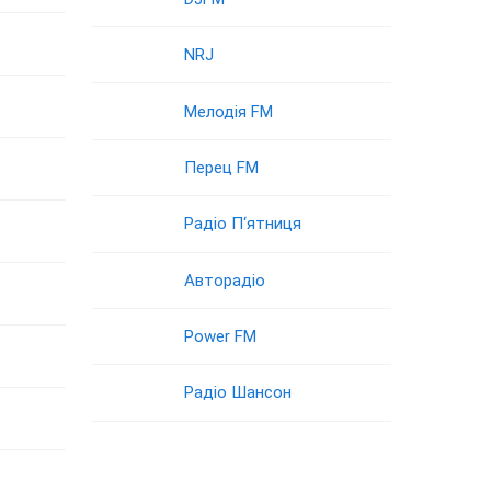
NRJ
Мелодія FM
Перец FM
Радіо П‘ятниця
Авторадіо
Power FM
Радіо Шансон