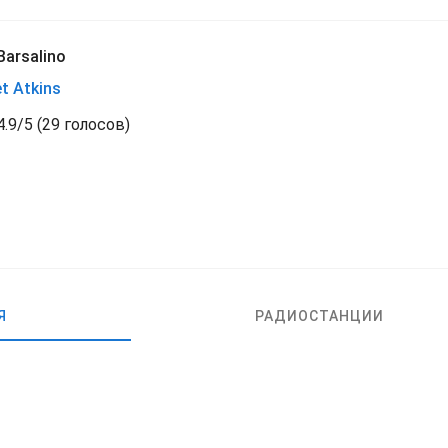
Barsalino
t Atkins
4.9
/
5
(
29 голосов)
Я
РАДИОСТАНЦИИ