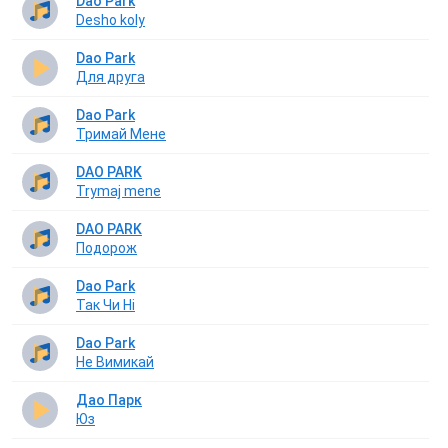
Dao Park
Desho koly
Dao Park
Для друга
Dao Park
Тримай Мене
DAO PARK
Trymaj mene
DAO PARK
Подорож
Dao Park
Так Чи Ні
Dao Park
Не Вимикай
Дао Парк
Юз