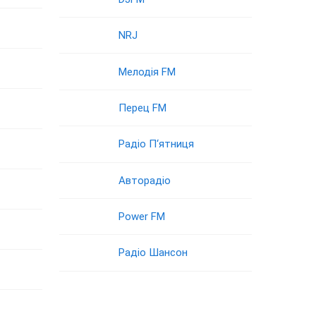
NRJ
Мелодія FM
Перец FM
Радіо П‘ятниця
Авторадіо
Power FM
Радіо Шансон