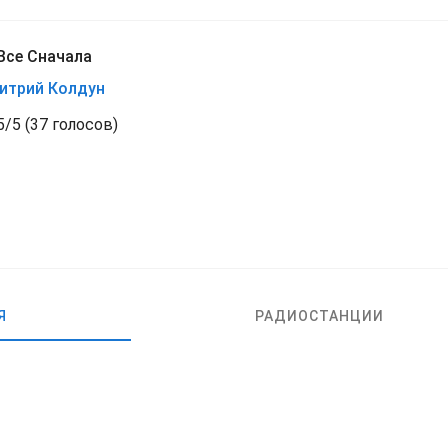
Все Сначала
итрий Колдун
5
/
5
(
37 голосов)
Я
РАДИОСТАНЦИИ