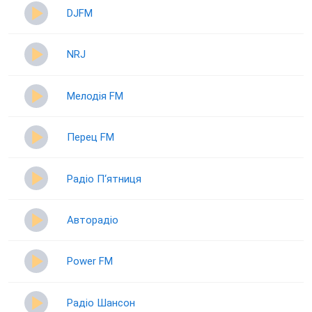
DJFM
NRJ
Мелодія FM
Перец FM
Радіо П‘ятниця
Авторадіо
Power FM
Радіо Шансон