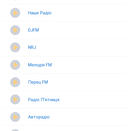
Наше Радіо
DJFM
NRJ
Мелодія FM
Перец FM
Радіо П‘ятниця
Авторадіо