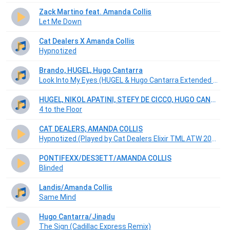
Zack Martino feat. Amanda Collis
Let Me Down
Cat Dealers X Amanda Collis
Hypnotized
Brando, HUGEL, Hugo Cantarra
Look Into My Eyes (HUGEL & Hugo Cantarra Extended Remix)
HUGEL, NIKOL APATINI, STEFY DE CICCO, HUGO CANTARRA
4 to the Floor
CAT DEALERS, AMANDA COLLIS
Hypnotized (Played by Cat Dealers Elixir TML ATW 2021)
PONTIFEXX/DES3ETT/AMANDA COLLIS
Blinded
Landis/Amanda Collis
Same Mind
Hugo Cantarra/Jinadu
The Sign (Cadillac Express Remix)