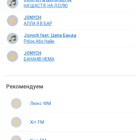
НА ЩАСТЯ, НА ДОЛЮ
JONYCH
АЛЛА Я В БАР
Jonych feat. Ципа Банда
Рібок Або Найк
JONYCH
БАНАНІВ НЕМА
Рекомендуем
Люкс ФМ
Хіт FM