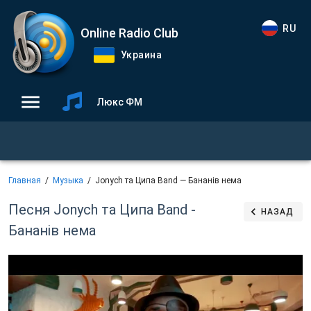
RU
Online Radio Club
Украина
Люкс ФМ
Главная
Музыка
Jonych та Ципа Band — Бананів нема
Песня Jonych та Ципа Band -
НАЗАД
Бананів нема