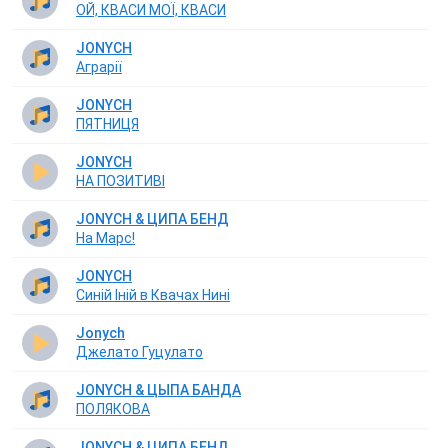
ОЙ, КВАСИ МОЇ, КВАСИ
JONYCH
Аграрії
JONYCH
ПЯТНИЦЯ
JONYCH
НА ПОЗИТИВІ
JONYCH & ЦИПА БЕНД
На Марс!
JONYCH
Синій Іній в Квачах Нині
Jonych
Джелато Гуцулато
JONYCH & ЦЫПА БАНДА
ПОЛЯКОВА
JONYCH & ЦИПА БЕНД