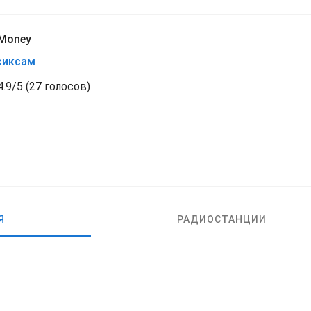
Money
сиксам
4.9
/
5
(
27 голосов)
Я
РАДИОСТАНЦИИ