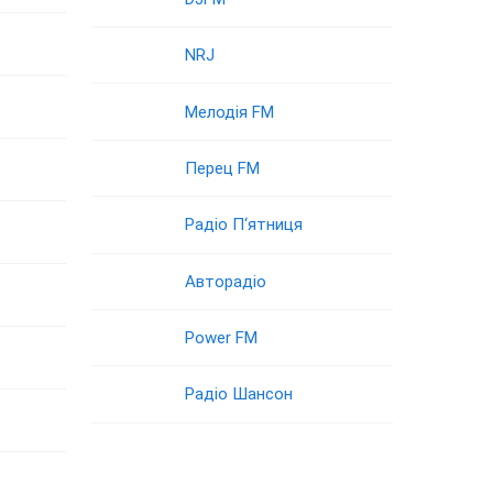
NRJ
Мелодія FM
Перец FM
Радіо П‘ятниця
Авторадіо
Power FM
Радіо Шансон