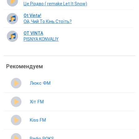
Це Різдво ( remake Let It Snow)
Ot Vinta!
Ой, Чий То Кінь Стоїть?
OT VINTA
PISNYA KONVALIY
Рекомендуем
Люкс ФМ
Хіт FM
Kiss FM
Radio ROKS