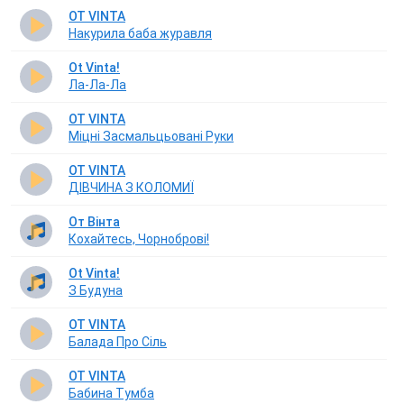
OT VINTA
Накурила баба журавля
Ot Vinta!
Ла-Ла-Ла
OT VINTA
Міцні Засмальцьовані Руки
OT VINTA
ДІВЧИНА З КОЛОМИЇ
От Вінта
Кохайтесь, Чорноброві!
Ot Vinta!
З Будуна
OT VINTA
Балада Про Сіль
OT VINTA
Бабина Тумба