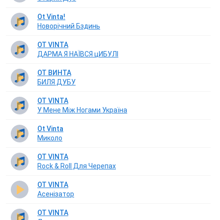
Ot Vinta!
Новорічний Бздинь
OT VINTA
ДАРМА Я НАЇВСЯ цИБУЛІ
ОТ ВИНТА
БИЛЯ ДУБУ
OT VINTA
У Мене Між Ногами Україна
Ot Vinta
Миколо
OT VINTA
Rock & Roll Для Черепах
OT VINTA
Асенізатор
OT VINTA