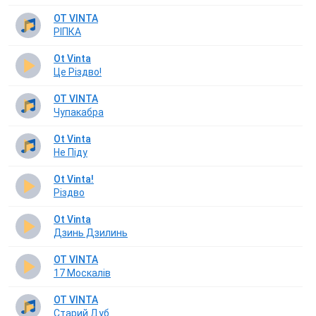
OT VINTA
РІПКА
Ot Vinta
Це Різдво!
OT VINTA
Чупакабра
Ot Vinta
Не Піду
Ot Vinta!
Різдво
Ot Vinta
Дзинь Дзилинь
OT VINTA
17 Москалів
OT VINTA
Старий Дуб