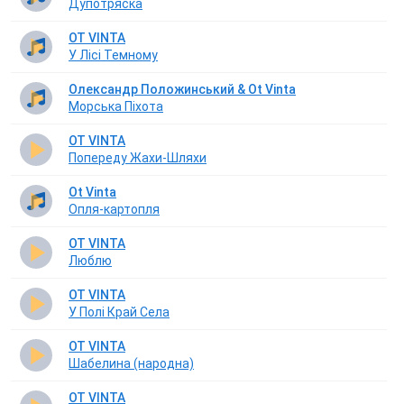
Дупотряска
OT VINTA
У Лісі Темному
Олександр Положинський & Ot Vinta
Морська Піхота
OT VINTA
Попереду Жахи-Шляхи
Ot Vinta
Опля-картопля
OT VINTA
Люблю
OT VINTA
У Полі Край Села
OT VINTA
Шабелина (народна)
OT VINTA