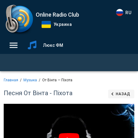
RU
Online Radio Club
Украина
Люкс ФМ
Главная
Музыка
От Вінта — Піхота
Песня От Вінта - Піхота
НАЗАД