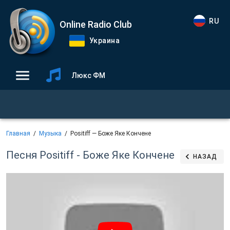
RU
Online Radio Club
Украина
Люкс ФМ
Главная
Музыка
Positiff — Боже Яке Кончене
Песня Positiff - Боже Яке Кончене
НАЗАД