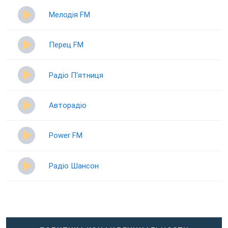
Мелодія FM
Перец FM
Радіо П‘ятниця
Авторадіо
Power FM
Радіо Шансон