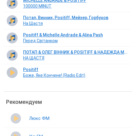
MICHELLE ANDRADE & POSITIFF
100000 MINUT
Потап, Винник, Positiff, Мейхер, Горбунов
На Щастя
Positiff & Michelle Andrade & Alina Pash
Перед Світанком
ПОТАП & ОЛЕГ ВІННИК & POSITIFF & НАДЕЖДА МЕЙХЕР & ЮРІЙ ГОРБУНОВ
НА ЩАСТЯ
Positiff
Боже, Яке Кончене! (Radio Edit)
Рекомендуем
Люкс ФМ