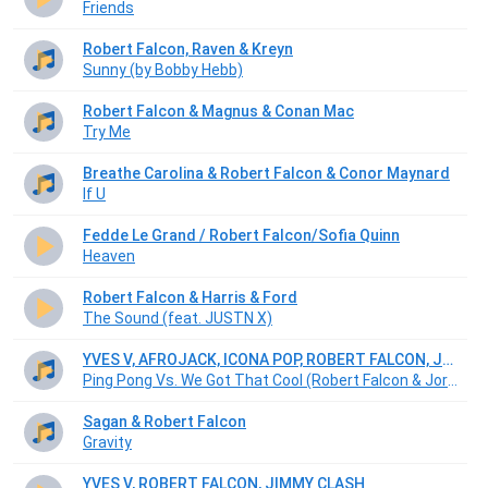
Friends
Robert Falcon, Raven & Kreyn
Sunny (by Bobby Hebb)
Robert Falcon & Magnus & Conan Mac
Try Me
Breathe Carolina & Robert Falcon & Conor Maynard
If U
Fedde Le Grand / Robert Falcon/Sofia Quinn
Heaven
Robert Falcon & Harris & Ford
The Sound (feat. JUSTN X)
YVES V, AFROJACK, ICONA POP, ROBERT FALCON, JORDAN JAY, AVIGATE
Ping Pong Vs. We Got That Cool (Robert Falcon & Jordan Jay Remix) (Played by Yves V Mainstage TML ATW 2021)
Sagan & Robert Falcon
Gravity
YVES V, ROBERT FALCON, JIMMY CLASH