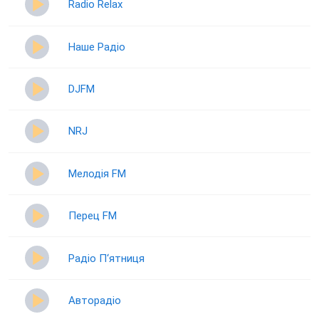
Radio Relax
Наше Радіо
DJFM
NRJ
Мелодія FM
Перец FM
Радіо П‘ятниця
Авторадіо