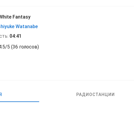
White Fantasy
hiyuke Watanabe
сть:
04:41
4.5
/
5
(
36 голосов)
Я
РАДИОСТАНЦИИ