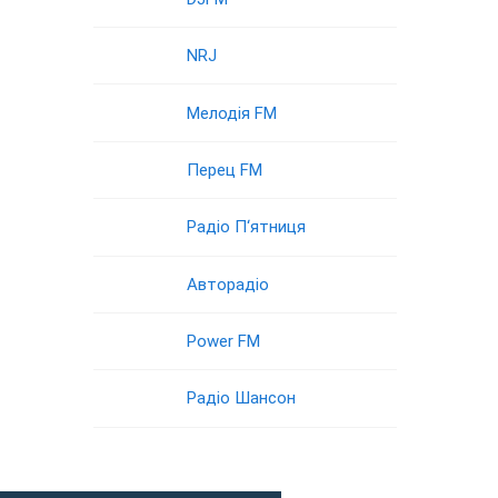
NRJ
Мелодія FM
Перец FM
Радіо П‘ятниця
Авторадіо
Power FM
Радіо Шансон