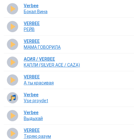
Verbee
Бокал Вина
VERBEE
РЕЙВ
VERBEE
МАМА ГОВОРИЛА
АСИЯ / VERBEE
КАПЛИ (SILVER ACE / CAZA)
VERBEE
А ты красивая
Verbee
Vse proydet
Verbee
Выдыхай
VERBEE
Теряю разум