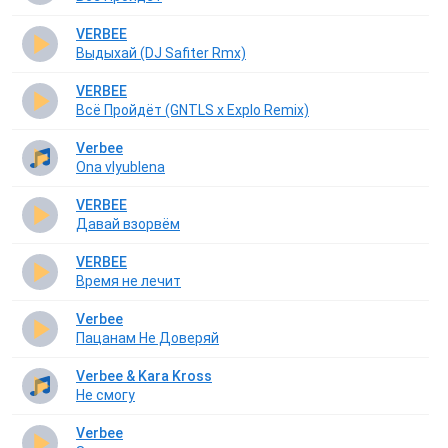
VERBEE
Выдыхай (DJ Safiter Rmx)
VERBEE
Всё Пройдёт (GNTLS x Explo Remix)
Verbee
Ona vlyublena
VERBEE
Давай взорвём
VERBEE
Время не лечит
Verbee
Пацанам Не Доверяй
Verbee & Kara Kross
Не смогу
Verbee