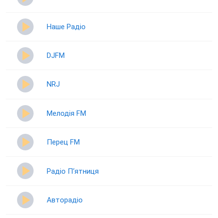
Наше Радіо
DJFM
NRJ
Мелодія FM
Перец FM
Радіо П‘ятниця
Авторадіо