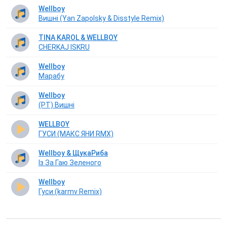
Wellboy
Вишні (Yan Zapolsky & Disstyle Remix)
TINA KAROL & WELLBOY
CHERKAJ ISKRU
Wellboy
Марабу
Wellboy
(РТ) Вишні
WELLBOY
ГУСИ (МАКС ЯНИ RMX)
Wellboy & ЩукаРиба
Із За Гаю Зеленого
Wellboy
Гуси (karmv Remix)