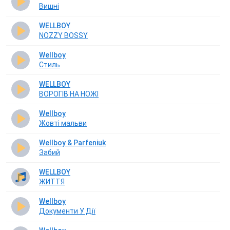
Вишнi
WELLBOY
NOZZY BOSSY
Wellboy
Стиль
WELLBOY
ВОРОГІВ НА НОЖІ
Wellboy
Жовті мальви
Wellboy & Parfeniuk
Забий
WELLBOY
ЖИТТЯ
Wellboy
Документи У Дії