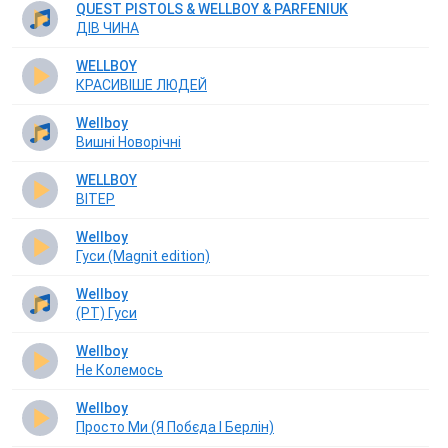
QUEST PISTOLS & WELLBOY & PARFENIUK
ДІВ ЧИНА
WELLBOY
КРАСИВІШЕ ЛЮДЕЙ
Wellboy
Вишнi Новорiчнi
WELLBOY
ВІТЕР
Wellboy
Гуси (Magnit edition)
Wellboy
(РТ) Гуси
Wellboy
Не Колемось
Wellboy
Просто Ми (Я Побєда І Берлін)