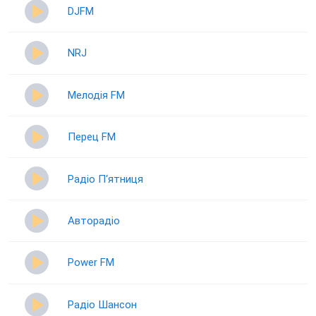
DJFM
NRJ
Мелодія FM
Перец FM
Радіо П‘ятниця
Авторадіо
Power FM
Радіо Шансон