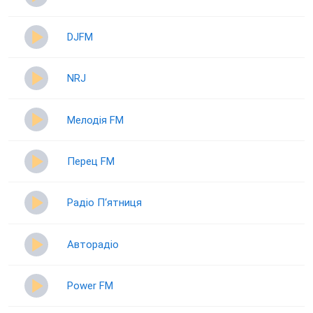
DJFM
NRJ
Мелодія FM
Перец FM
Радіо П‘ятниця
Авторадіо
Power FM