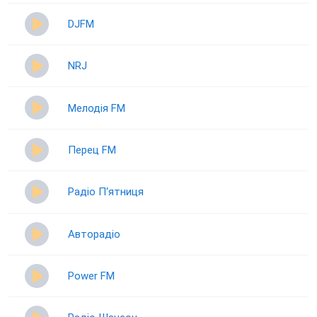
DJFM
NRJ
Мелодія FM
Перец FM
Радіо П‘ятниця
Авторадіо
Power FM