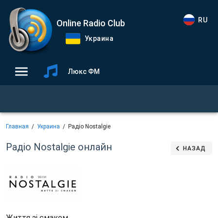
RU
Online Radio Club
Украина
Люкс ФМ
Главная
Украина
Радіо Nostalgie
Радіо Nostalgie
онлайн
НАЗАД
Життя зі смаком