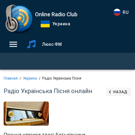
RU
Online Radio Club
Украина
Люкс ФМ
Главная
Украина
Радіо Українська Пісня
Радіо Українська Пісня
онлайн
НАЗАД
Пісенна класика твоєї Батьківщини