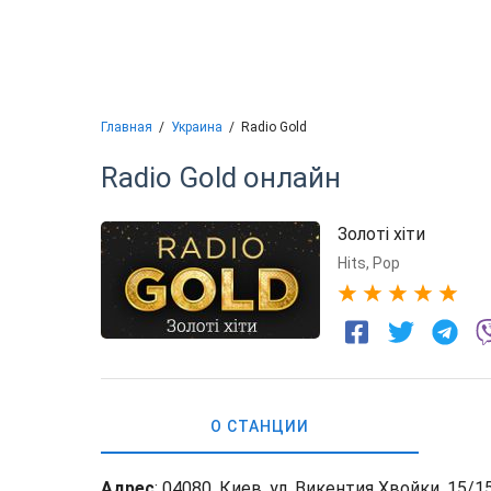
Главная
Украина
Radio Gold
Radio Gold
онлайн
Золоті хіти
Hits
,
Pop
5
О СТАНЦИИ
Адрес
: 04080, Киев, ул. Викентия Хвойки, 15/1