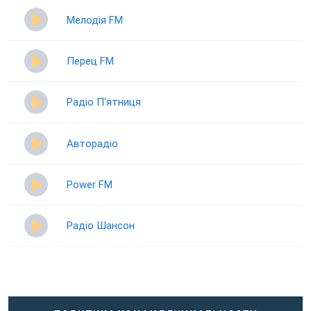
Мелодія FM
Перец FM
Радіо П‘ятниця
Авторадіо
Power FM
Радіо Шансон