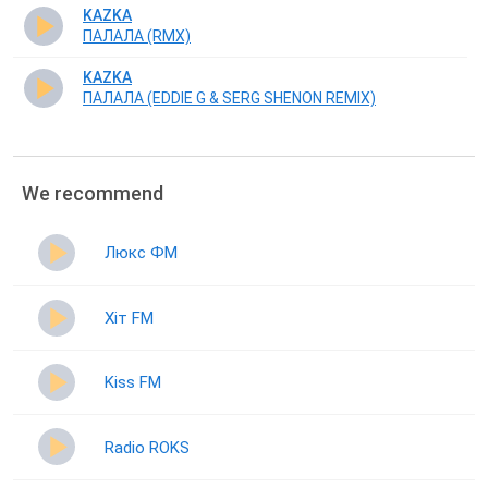
KAZKA
ПАЛАЛА (RMX)
KAZKA
ПАЛАЛА (EDDIE G & SERG SHENON REMIX)
We recommend
Люкс ФМ
Хіт FM
Kiss FM
Radio ROKS