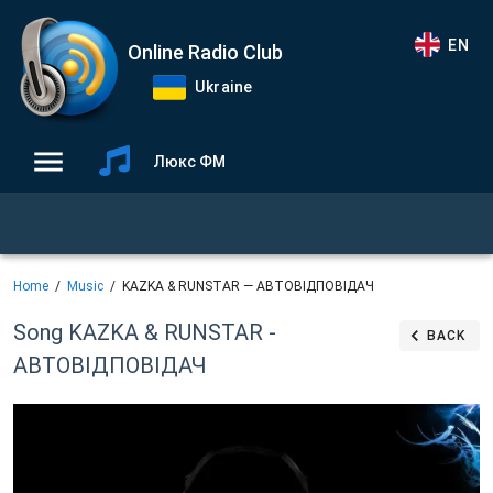
EN
Online Radio Club
Ukraine
Люкс ФМ
Home
Music
KAZKA & RUNSTAR — АВТОВІДПОВІДАЧ
Song KAZKA & RUNSTAR -
BACK
АВТОВІДПОВІДАЧ