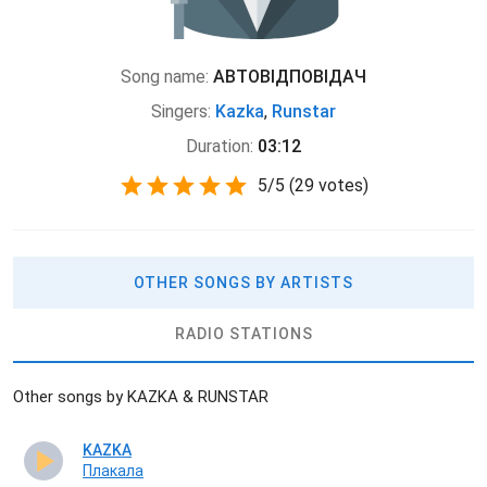
Song name:
АВТОВІДПОВІДАЧ
Singers:
Kazka
,
Runstar
Duration:
03:12
5
/
5
(
29 votes)
OTHER SONGS BY ARTISTS
RADIO STATIONS
Other songs by KAZKA & RUNSTAR
KAZKA
Плакала