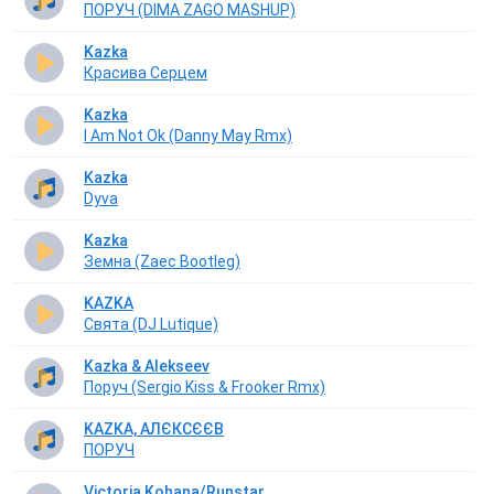
ПОРУЧ (DIMA ZAGO MASHUP)
Kazka
Красива Серцем
Kazka
I Am Not Ok (Danny May Rmx)
Kazka
Dyva
Kazka
Земна (Zaec Bootleg)
KAZKA
Свята (DJ Lutique)
Kazka & Alekseev
Поруч (Sergio Kiss & Frooker Rmx)
KAZKA, АЛЄКСЄЄВ
ПОРУЧ
Victoria Kohana/Runstar