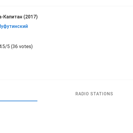
а-Капитан (2017)
Шуфутинский
4.5
/
5
(
36 votes)
RADIO STATIONS