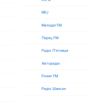
NRJ
Мелодія FM
Перец FM
Радіо П‘ятниця
Авторадіо
Power FM
Радіо Шансон