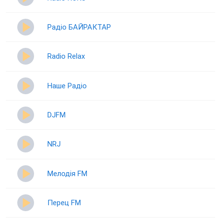
Радіо БАЙРАКТАР
Radio Relax
Наше Радіо
DJFM
NRJ
Мелодія FM
Перец FM