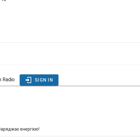
sh Radio
SIGN IN
Заряджає енергією!