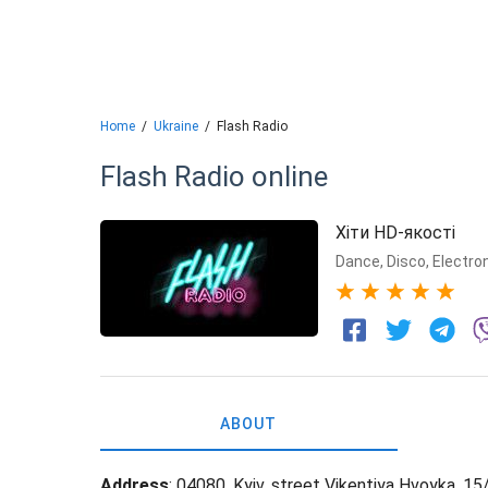
Home
Ukraine
Flash Radio
Flash Radio
online
Хіти HD-якості
Dance
,
Disco
,
Electro
5
ABOUT
Address
: 04080, Kyiv, street Vikentiya Hvoyka, 15