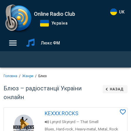
UK
Online Radio Club
Україна
Люкс ФМ
Головна
Жанри
Блюз
Блюз – радіостанції України
НАЗАД
онлайн
KEXXX.ROCKS
Lynyrd Skynyrd — That Smell
Blues
Hard-rock
Heavy-metal
Metal
Rock
,
,
,
,