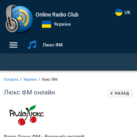
UK
Online Radio Club
Україна
Люкс ФМ
Головна
Україна
Люкс ФМ
Люкс ФМ
онлайн
НАЗАД
Радіо Люкс ФМ - Включай настрій!