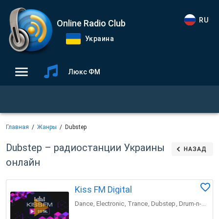
RU
Online Radio Club
Украина
Люкс ФМ
Главная
Жанры
Dubstep
Dubstep – радиостанции Украины
НАЗАД
онлайн
Kiss FM Digital
Dance
Electronic
Trance
Dubstep
Drum-n-bass
,
,
,
,